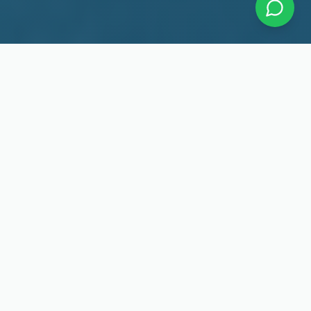
Nuestros Servicios
Ofrecemos diferentes opciones de traslado para
adaptarnos a tus necesidades. Todos nuestros
servicios incluyen choferes profesionales y unidades
habilitadas.